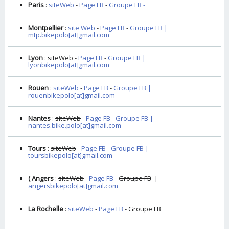
Paris
:
siteWeb
-
Page FB
-
Groupe FB -
Montpellier
:
site Web
-
Page FB
-
Groupe FB |
mtp.bikepolo[at]gmail.com
Lyon
:
siteWeb
-
Page FB
-
Groupe FB |
lyonbikepolo[at]gmail.com
Rouen
:
siteWeb
-
Page FB
-
Groupe FB |
rouenbikepolo[at]gmail.com
Nantes
:
siteWeb
-
Page FB
-
Groupe FB |
nantes.bike.polo[at]gmail.com
Tours
:
siteWeb
-
Page FB
-
Groupe FB |
toursbikepolo[at]gmail.com
( Angers
:
siteWeb
-
Page FB
-
Groupe FB
|
angersbikepolo[at]gmail.com
La Rochelle
:
siteWeb
-
Page FB
- Groupe FB