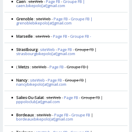
Caen
:
siteWeb
-
Page FB
-
Groupe FB |
caen.bikepolo[at]gmail.com
Grenoble
:
siteWeb
-
Page FB
-
Groupe FB |
grenoblebikepolo[at]gmail.com
Marseille
:
siteWeb
-
Page FB
-
Groupe FB -
Strastbourg
:
siteWeb
-
Page FB
-
Groupe FB
|
strasbourgbikepolo[at]gmail.com
(
Metzs
:
siteWeb
-
Page FB
-
Groupe FB |
Nancy
:
siteWeb
-
Page FB
-
Groupe FB
|
nancybikepolo[at]gmail.com
Salies-Du-Salat
:
siteWeb
-
Page FB
-
Groupe FB
|
pppoloclub[at]gmail.com
Bordeaux
:
siteWeb
-
Page FB
-
Groupe FB
|
bordeauxbikepolo[at]gmail.com